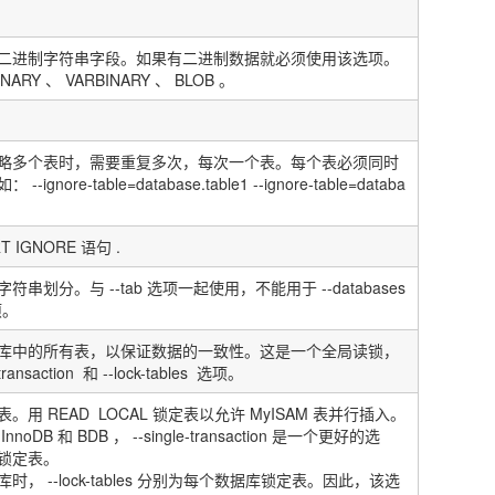
二进制字符串字段。如果有二进制数据就必须使用该选项。
INARY
、
VARBINARY
、
BLOB
。
略多个表时，需要重复多次，每次一个表。每个表必须同时
如：
--ignore-table=database.table1 --ignore-table=databa
RT IGNORE
语句
.
字符串划分。与
--tab
选项一起使用，不能用于
--databases
项。
库中的所有表，以保证数据的一致性。这是一个全局读锁，
-transaction
和
--lock-tables
选项。
表。用
READ LOCAL
锁定表以允许
MyISAM
表并行插入。
InnoDB
和
BDB
，
--single-transaction
是一个更好的选
锁定表。
库时，
--lock-tables
分别为每个数据库锁定表。因此，该选