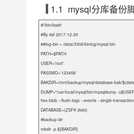
1.1
mysql
分库备份
#!/bin/bash
#By dsf 2017-12-20
##log-bin = /data/3306/binlog/mysql-bin
PATH=$PATH
USER='root'
PASSWD='123456'
BAKDIR=/mnt/backup/mysql/database-bak/$(dat
DUMP="/usr/local/mysql/bin/mysqldump -u$USER -p
hex-blob --flush-logs --events --single-transactio
DATABASE=(ZSFK debt)
#backup dir
mkdir -p ${BAKDIR}