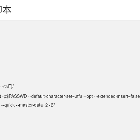
脚本
e +%F)/
$PASSWD --default-character-set=utf8 --opt --extended-insert=false -
n --quick --master-data=2 -B"