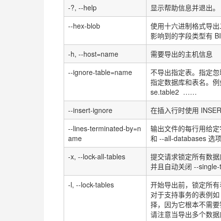
-?, --help
显示帮助信息并退出。
--hex-blob
使用十六进制格式导出
影响到的字段类型有
B
-h, --host=name
需要导出的主机信息
--ignore-table=name
不导出指定表。指定忽
指定数据库和表名。例
se.table2
……
--insert-ignore
在插入行时使用
INSE
--lines-terminated-by=n
输出文件的每行用给定
ame
和
--all-databases
选
-x, --lock-all-tables
提交请求锁定所有数据
并且自动关闭
--single
-l, --lock-tables
开始导出前，锁定所有
对于支持事务的表例如
择，因为它根本不需要
请注意当导出多个数据