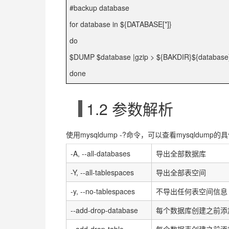
#backup database
for database in ${DATABASE[*]}
do
$DUMP $database |gzip > ${BAKDIR}${database}
done
1.2
参数解析
使用
mysqldump -?
命令，可以查看
mysqldump
的具
-A, --all-databases
导出全部数据库
-Y, --all-tablespaces
导出全部表空间
-y, --no-tablespaces
不导出任何表空间信息
--add-drop-database
每个数据库创建之前添
--add-drop-table
每个数据表创建之前添