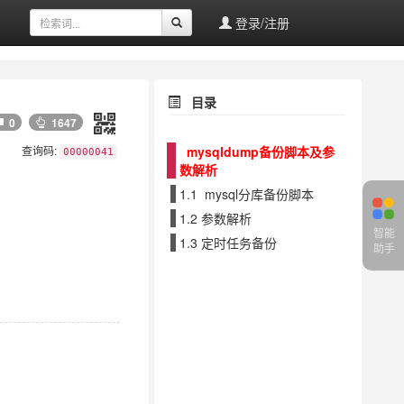
登录/注册
目录
0
1647
mysqldump备份脚本及参
查询码:
00000041
数解析
1.1 mysql分库备份脚本
1.2 参数解析
智能
1.3 定时任务备份
助手