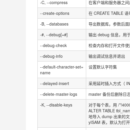
-C, --compress
在客户端和服务器之间
--create-options
在
CREATE TABLE
语
-B, --databases
导出数据库。参数后面
-#, --debug[=#]
输出
debug
信息，用
--debug-check
检查内存和打开文件使
--debug-info
输出调试信息并退出
--default-character-set=
设置默认字符集
name
--delayed-insert
采用延时插入方式（
I
--delete-master-logs
master
备份后删除日
-K, --disable-keys
对于每个表，用
/*!40
ALTER TABLE tbl_nam
地导入
dump
出来的文
yISAM
表，默认为打开