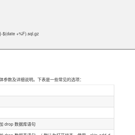
-$(date +%F).sql.gz
体参数及详细说明。下表是一些常见的选项：
加
drop
数据库语句
加
drop
数据表语句。
(
默认为打开状态，使用
--skip-add-d