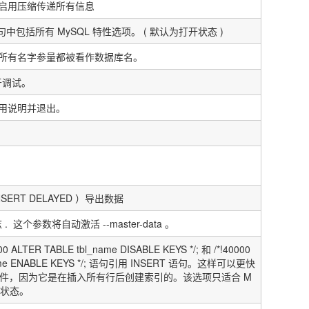
启用压缩传递所有信息
句中包括所有
MySQL
特性选项。
(
默认为打开状态
)
所有名字参量都被看作数据库名。
于调试。
用说明并退出。
NSERT DELAYED
）导出数据
志
.
这个参数将自动激活
--master-data
。
000 ALTER TABLE tbl_name DISABLE KEYS */;
和
/*!40000
e ENABLE KEYS */;
语句引用
INSERT
语句。这样可以更快
件，因为它是在插入所有行后创建索引的。该选项只适合
M
状态。