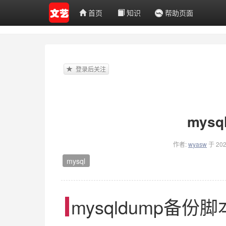
首页
知识
帮助页面
登录后关注
mys
作者:
wyasw
于 20
mysql
mysqldump
备份脚