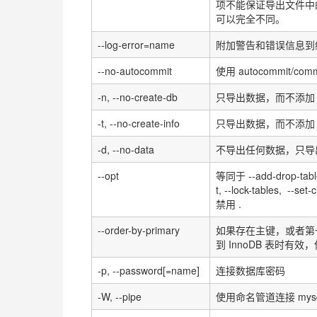
项不能保证导出文件中
可以完全不同。
--log-error=name
附加警告和错误信息到
--no-autocommit
使用
autocommit/com
-n, --no-create-db
只导出数据，而不添加
-t, --no-create-info
只导出数据，而不添加
-d, --no-data
不导出任何数据，只导
--opt
等同于
--add-drop-tabl
t, --lock-tables, --set
禁用
.
--order-by-primary
如果存在主键，或者第
到
InnoDB
表时有效，
-p, --password[=name]
连接数据库密码
-W, --pipe
使用命名管道连接
mys