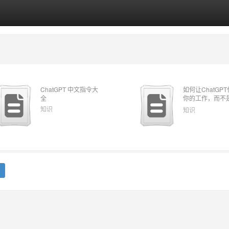
ChatGPT 中⽂指令⼤
如何让ChatGP
全
你的⼯作，⽽不
傻回答
知识
知识