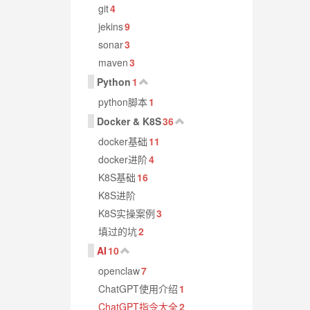
git
4
jekins
9
sonar
3
maven
3
Python
1
python脚本
1
Docker & K8S
36
docker基础
11
docker进阶
4
K8S基础
16
K8S进阶
K8S实操案例
3
填过的坑
2
AI
10
openclaw
7
ChatGPT使用介绍
1
ChatGPT指令大全
2