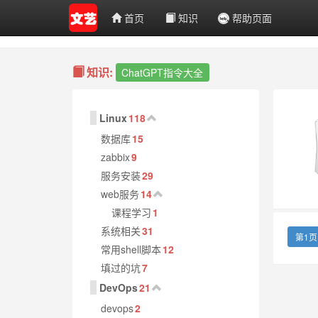
首页
知识
帮助页面
知识:
ChatGPT指令大全
Linux
118
数据库
15
zabbix
9
服务安装
29
web服务
14
课程学习
1
系统相关
31
第1页
常用shell脚本
12
填过的坑
7
DevOps
21
devops
2