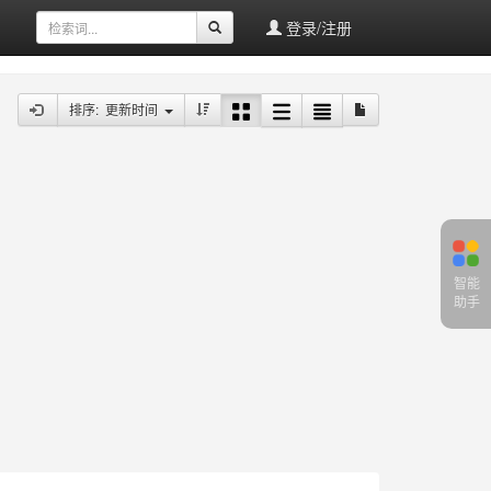
登录/注册
排序: 更新时间
智能
助手