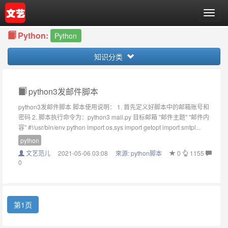
T
o
Python:
g
Python
g
知识分类
l
e
n
a
python3发邮件脚本
v
python3发邮件脚本 脚本使用说明： 1. 首先定义好脚本中的邮箱账号和
i
密码 2. 脚本执行命令为：python3 mail.py 目标邮箱 "邮件主题" "邮件内
g
容" #!/usr/bin/env python import os,sys import getopt import smtpl...
a
python
t
i
文艺范儿
2021-05-06 03:08
來源:
python脚本
0
1155
0
o
n
第1页