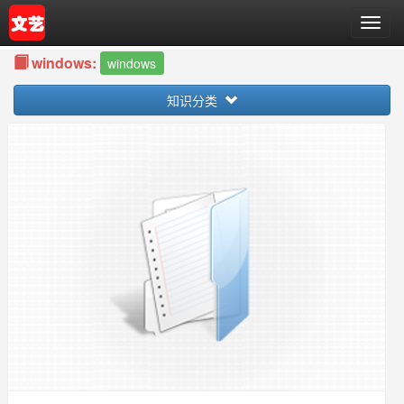
T
o
windows:
g
windows
g
知识分类
l
e
n
a
v
i
g
a
t
i
o
n