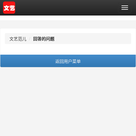
T
o
g
g
l
文艺范儿
回答的问题
e
n
a
v
返回用户菜单
i
g
a
t
i
o
n